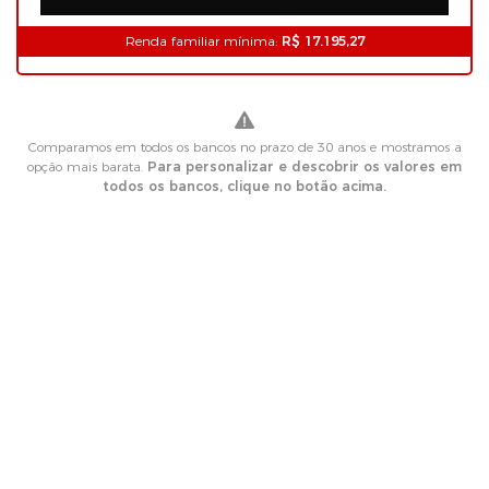
Renda familiar mínima:
R$ 17.195,27
Comparamos em todos os bancos no prazo de 30 anos e mostramos a
opção mais barata.
Para personalizar e descobrir os valores em
todos os bancos, clique no botão acima.