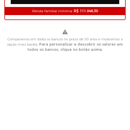
Renda familiar mínima:
R$ 111.046,30
Comparamos em todos os bancos no prazo de 30 anos e mostramos a
opção mais barata.
Para personalizar e descobrir os valores em
todos os bancos, clique no botão acima.