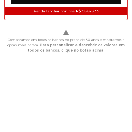
Renda familiar mínima:
R$ 58.878,33
Comparamos em todos os bancos no prazo de 30 anos e mostramos a
opção mais barata.
Para personalizar e descobrir os valores em
todos os bancos, clique no botão acima.