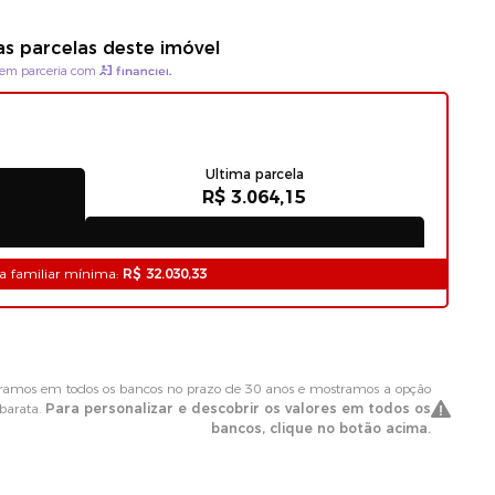
as parcelas deste imóvel
em parceria com
Ultima parcela
R$ 3.064,15
a familiar mínima:
R$ 32.030,33
amos em todos os bancos no prazo de 30 anos e mostramos a opção
barata.
Para personalizar e descobrir os valores em todos os
bancos, clique no botão acima.